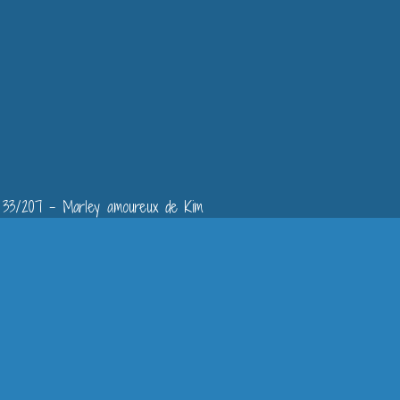
33/207 - Marley amoureux de Kim
Ajouter un commentaire
Email
Nom